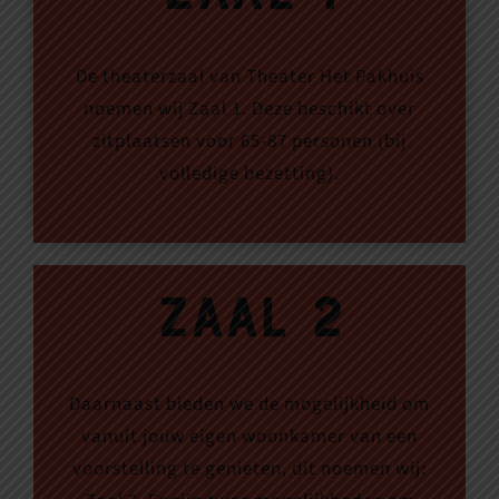
De theaterzaal van Theater Het Pakhuis
noemen wij Zaal 1. Deze beschikt over
zitplaatsen voor 65-87 personen (bij
volledige bezetting).
Zaal 2
Daarnaast bieden we de mogelijkheid om
vanuit jouw eigen woonkamer van een
voorstelling te genieten, dit noemen wij: