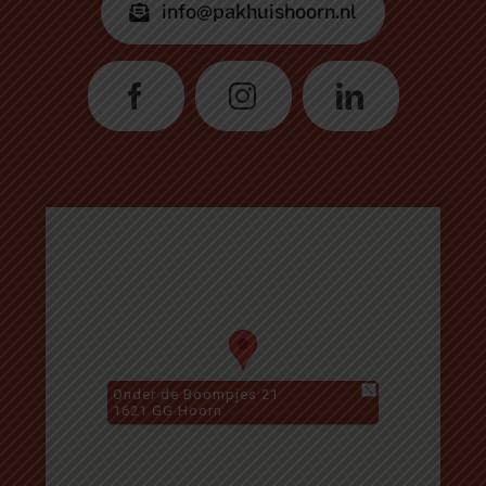
info@pakhuishoorn.nl
Onder de Boompjes 21
1621 GG Hoorn