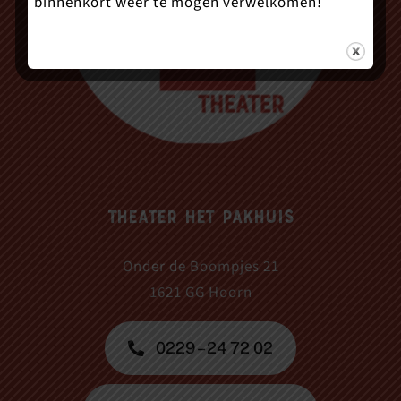
binnenkort weer te mogen verwelkomen!
Theater Het Pakhuis
Onder de Boompjes 21
1621 GG Hoorn
0229 – 24 72 02