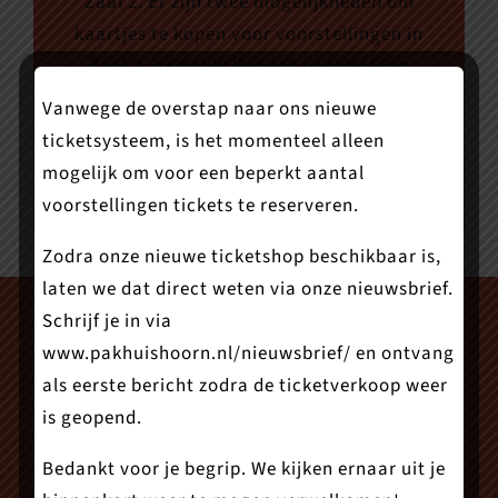
Zaal 2. Er zijn twee mogelijkheden om
kaartjes te kopen voor voorstellingen in
Zaal 2, namelijk live een voorstelling
volgen via onze livestream en een
Vanwege de overstap naar ons nieuwe
registratie bekijken op een moment dat
ticketsysteem, is het momenteel alleen
jóu uitkomt.
mogelijk om voor een beperkt aantal
voorstellingen tickets te reserveren.
Zodra onze nieuwe ticketshop beschikbaar is,
laten we dat direct weten via onze nieuwsbrief.
Schrijf je in via
www.pakhuishoorn.nl/nieuwsbrief/
en ontvang
als eerste bericht zodra de ticketverkoop weer
is geopend.
Bedankt voor je begrip. We kijken ernaar uit je