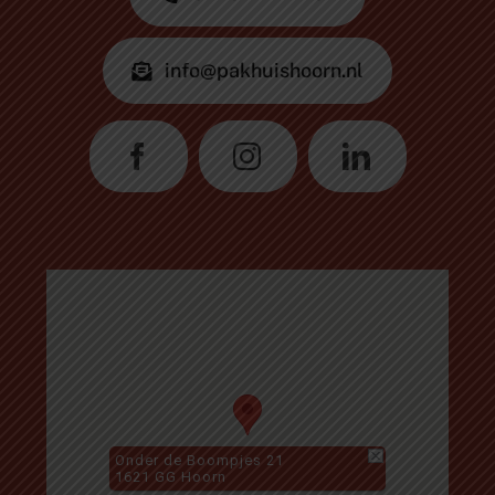
info@pakhuishoorn.nl
Onder de Boompjes 21
1621 GG Hoorn