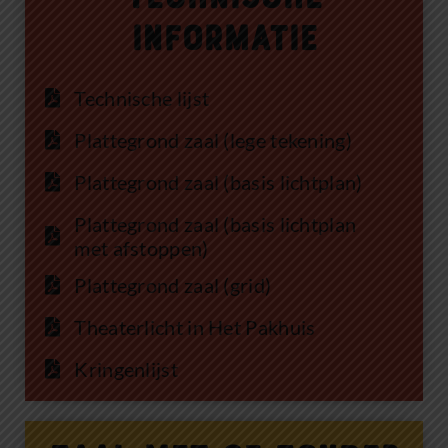
informatie
Technische lijst
Plattegrond zaal (lege tekening)
Plattegrond zaal (basis lichtplan)
Plattegrond zaal (basis lichtplan
met afstoppen)
Plattegrond zaal (grid)
Theaterlicht in Het Pakhuis
Kringenlijst