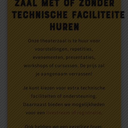
Zaal met of zonder
huren
Onze theaterzaal is te huur voor
voorstellingen, repetities,
evenementen, presentaties,
workshops of cursussen. De prijs zal
je aangenaam verrassen!
Je kunt kiezen voor extra technische
faciliteiten of ondersteuning.
Daarnaast bieden we mogelijkheden
voor een
livestream of registratie
.
Ook hebben we een gezellige foyer.