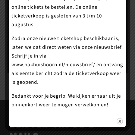
worden?
online tickets te bestellen. De online
Wil je de zaal regelmatig huren voor
ticketverkoop is gesloten van 3 t/m 10
bijvoorbeeld repetities? Of wil je vaker bij ons
augustus.
optreden? Word dan één van onze
Zodra onze nieuwe ticketshop beschikbaar is,
huisgezelschappen!
laten we dat direct weten via onze nieuwsbrief.
Schrijf je in via
Meer informatie
www.pakhuishoorn.nl/nieuwsbrief/
en ontvang
als eerste bericht zodra de ticketverkoop weer
is geopend.
Bedankt voor je begrip. We kijken ernaar uit je
binnenkort weer te mogen verwelkomen!
Wil je op de hoogte
blijven via de e-