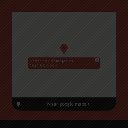
Onder de Boompjes 21
1621 GG Hoorn
Naar google maps >