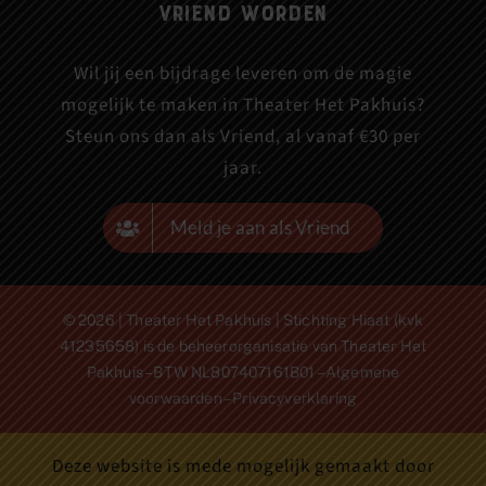
Vriend worden
Wil jij een bijdrage leveren om de magie
mogelijk te maken in Theater Het Pakhuis?
Steun ons dan als Vriend, al vanaf €30 per
jaar.
Meld je aan als Vriend
© 2026 | Theater Het Pakhuis | Stichting Hiaat (kvk
41235658) is de beheerorganisatie van Theater Het
Pakhuis – BTW NL807407161B01 –
Algemene
voorwaarden
–
Privacyverklaring
Deze website is mede mogelijk gemaakt door