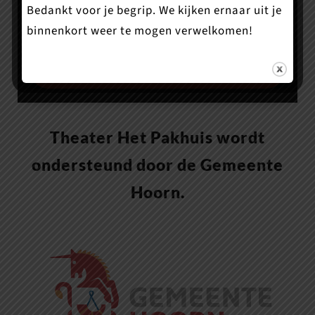
kassa, in de gezellige foyer en in de techniek.
Bedankt voor je begrip. We kijken ernaar uit je
Iets voor jou?
binnenkort weer te mogen verwelkomen!
Bekijk de mogelijkheden
Theater Het Pakhuis wordt
ondersteund door de Gemeente
Hoorn.