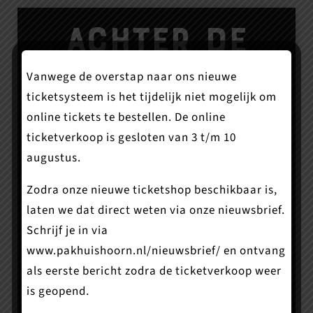
Achter de
Vanwege de overstap naar ons nieuwe
schermen aan
ticketsysteem is het tijdelijk niet mogelijk om
online tickets te bestellen. De online
de slag als
ticketverkoop is gesloten van 3 t/m 10
augustus.
vrijwilliger
Zodra onze nieuwe ticketshop beschikbaar is,
laten we dat direct weten via onze nieuwsbrief.
Theater Het Pakhuis is een
Schrijf je in via
vrijwilligersorganisatie. Onze bevlogen
www.pakhuishoorn.nl/nieuwsbrief/
en ontvang
vrijwilligers kunnen bij ons hun talenten
als eerste bericht zodra de ticketverkoop weer
inzetten en ontwikkelen. Bij Theater Het
is geopend.
Pakhuis ben je als vrijwilliger welkom aan de