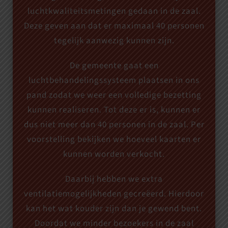
luchtkwaliteitsmetingen gedaan in de zaal.
Deze geven aan dat er maximaal 40 personen
tegelijk aanwezig kunnen zijn.
De gemeente gaat een
luchtbehandelingssysteem plaatsen in ons
pand zodat we weer een volledige bezetting
kunnen realiseren. Tot deze er is, kunnen er
dus niet meer dan 40 personen in de zaal. Per
voorstelling bekijken we hoeveel kaarten er
kunnen worden verkocht.
Daarbij hebben we extra
ventilatiemogelijkheden gecreëerd. Hierdoor
kan het wat kouder zijn dan je gewend bent.
Doordat we minder bezoekers in de zaal