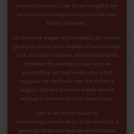
kunnen toelaten, is het nu wel mogelijk om
een jas en eventueel een drankje mee naar
binnen te nemen.
En tenslotte vragen wij bezoekers, die corona
gerelateerde klachten hebben of een positieve
test, om thuis te blijven. Als de betreffende
bezoeker dit uiterlijk een uur voor de
voorstelling per mail meldt, dan is het
mogelijk om restitutie voor het ticket te
krijgen. Ook kun je ervoor kiezen om het
bedrag te doneren aan het gezelschap.
Geef in de mail je naam en
reserveringsnummer door, en of restitutie is
gewenst, of dat het bedrag van het ticket