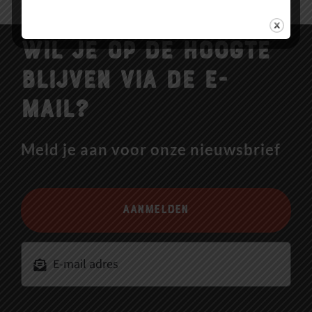
Wil je op de hoogte
blijven via de e-
mail?
Meld je aan voor onze nieuwsbrief
Aanmelden