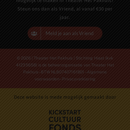
mogelijk te maken in Theater Het Pakhuis?
Steun ons dan als Vriend, al vanaf €30 per
jaar.
Meld je aan als Vriend
© 2026 | Theater Het Pakhuis | Stichting Hiaat (kvk
41235658) is de beheerorganisatie van Theater Het
Pakhuis – BTW NL807407161B01 –
Algemene
voorwaarden
–
Privacyverklaring
Deze website is mede mogelijk gemaakt door