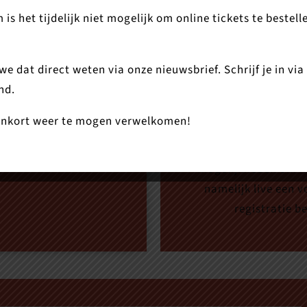
 het tijdelijk niet mogelijk om online tickets te bestell
e dat direct weten via onze nieuwsbrief. Schrijf je in via
nd.
nnenkort weer te mogen verwelkomen!
en wij Zaal 1. Deze
Daarnaast bieden we d
ij volledige bezetting).
van een voorstelling 
mogelijkheden om kaa
namelijk live een v
registratie b