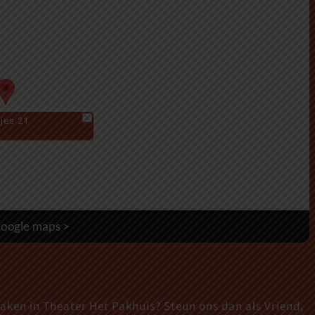
jes 21
oogle maps >
maken in Theater Het Pakhuis? Steun ons dan als Vriend,