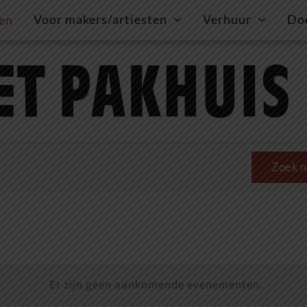
Voor makers/artiesten
Verhuur
Do
gen
Zoek n
Er zijn geen aankomende evenementen.
Bericht