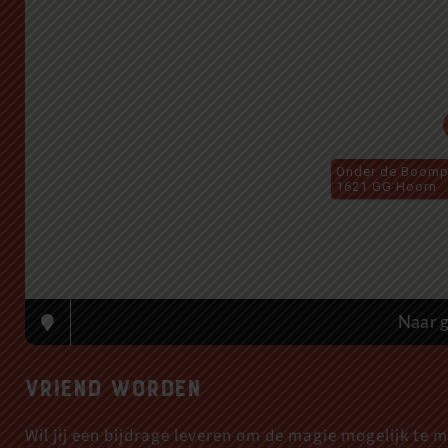
Onder de Boomp
1621 GG Hoorn
Naar g
Vriend worden
Wil jij een bijdrage leveren om de magie mogelijk te 