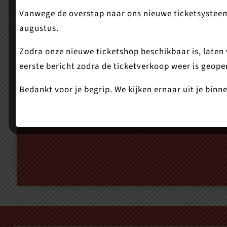
Vanwege de overstap naar ons nieuwe ticketsysteem is
augustus.
Zaal 1
Zodra onze nieuwe ticketshop beschikbaar is, laten w
eerste bericht zodra de ticketverkoop weer is geope
Bedankt voor je begrip. We kijken ernaar uit je bi
De theaterzaal van Theater Het Pakhuis noem
beschikt over zitplaatsen voor 65-87 personen (b