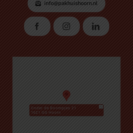
info@pakhuishoorn.nl
Onder de Boompjes 21
1621 GG Hoorn