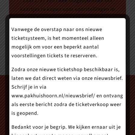
Zaal 2. Er zijn twee mogelijkheden om
kaartjes te kopen voor voorstellingen in
Zaal 2, namelijk live een voorstelling
volgen via onze livestream en een
Vanwege de overstap naar ons nieuwe
registratie bekijken op een moment dat
ticketsysteem, is het momenteel alleen
jóu uitkomt.
mogelijk om voor een beperkt aantal
voorstellingen tickets te reserveren.
Zodra onze nieuwe ticketshop beschikbaar is,
laten we dat direct weten via onze nieuwsbrief.
Schrijf je in via
www.pakhuishoorn.nl/nieuwsbrief/
en ontvang
als eerste bericht zodra de ticketverkoop weer
is geopend.
Bedankt voor je begrip. We kijken ernaar uit je