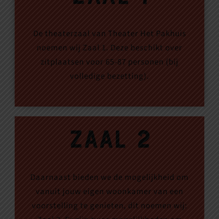
De theaterzaal van Theater Het Pakhuis
noemen wij Zaal 1. Deze beschikt over
zitplaatsen voor 65-87 personen (bij
volledige bezetting).
Zaal 2
Daarnaast bieden we de mogelijkheid om
vanuit jouw eigen woonkamer van een
voorstelling te genieten, dit noemen wij: