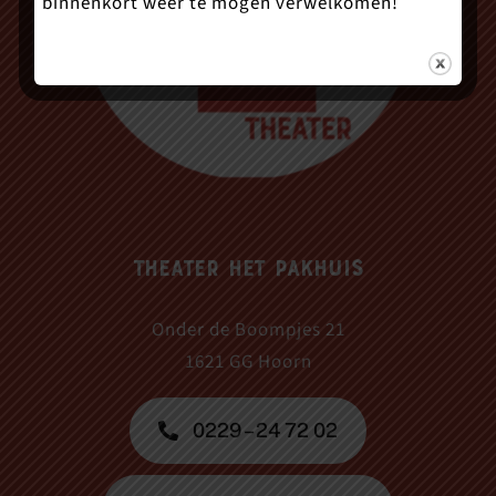
binnenkort weer te mogen verwelkomen!
Theater Het Pakhuis
Onder de Boompjes 21
1621 GG Hoorn
0229 – 24 72 02