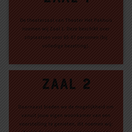
De theaterzaal van Theater Het Pakhuis
noemen wij Zaal 1. Deze beschikt over
zitplaatsen voor 65-87 personen (bij
volledige bezetting).
Zaal 2
Daarnaast bieden we de mogelijkheid om
vanuit jouw eigen woonkamer van een
voorstelling te genieten, dit noemen wij: