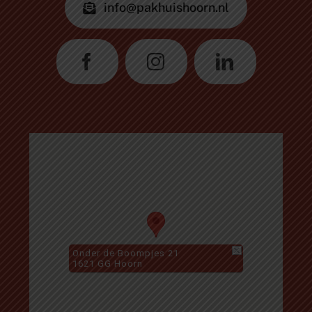
info@pakhuishoorn.nl
Onder de Boompjes 21
1621 GG Hoorn