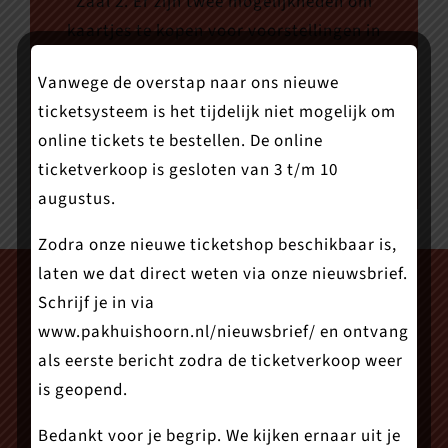
Zaal 2. Er zijn twee mogelijkheden om
kaartjes te kopen voor voorstellingen in
Zaal 2, namelijk live een voorstelling
Vanwege de overstap naar ons nieuwe
volgen via onze livestream en een
ticketsysteem is het tijdelijk niet mogelijk om
registratie bekijken op een moment dat
online tickets te bestellen. De online
jóu uitkomt.
ticketverkoop is gesloten van 3 t/m 10
augustus.
Zodra onze nieuwe ticketshop beschikbaar is,
laten we dat direct weten via onze nieuwsbrief.
Schrijf je in via
www.pakhuishoorn.nl/nieuwsbrief/
en ontvang
als eerste bericht zodra de ticketverkoop weer
is geopend.
Bedankt voor je begrip. We kijken ernaar uit je