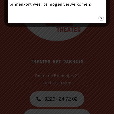
binnenkort weer te mogen verwelkomen!
Theater Het Pakhuis
Onder de Boompjes 21
1621 GG Hoorn
0229 – 24 72 02