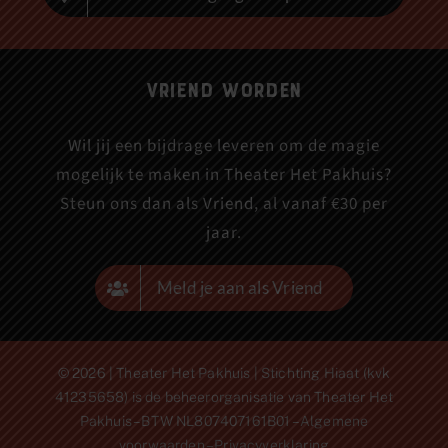
Vriend worden
Wil jij een bijdrage leveren om de magie
mogelijk te maken in Theater Het Pakhuis?
Steun ons dan als Vriend, al vanaf €30 per
jaar.
Meld je aan als Vriend
© 2026 | Theater Het Pakhuis | Stichting Hiaat (kvk
41235658) is de beheerorganisatie van Theater Het
Pakhuis – BTW NL807407161B01 –
Algemene
voorwaarden
–
Privacyverklaring