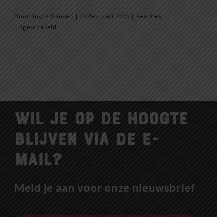
Door
Joyce Beuken
|
28 februari 2025
|
Reacties
voor
uitgeschakeld
Wie
kunnen
jongerentickets
boeken?
Wil je op de hoogte
blijven via de e-
mail?
Meld je aan voor onze nieuwsbrief