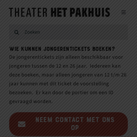
Ga
naar
Toggle
inhoud
Navigat
Agenda en reserveren voorstellingen
Zoeken
naar:
Voor makers/artiesten
Wie kunnen jongerentickets boeken?
De jongerentickets zijn alleen beschikbaar voor
jongeren tussen de 12 en 26 jaar. Iedereen kan
Verhuur
deze boeken, maar alleen jongeren van 12 t/m 26
jaar kunnen met dit ticket de voorstelling
Doe mee
bezoeken. Er kan door de portier om een ID
gevraagd worden.
Over ons
Neem contact met ons
op
Winkelwagen