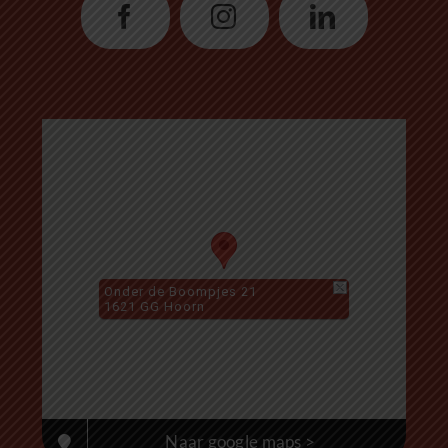
Onder de Boompjes 21
1621 GG Hoorn
Naar google maps >