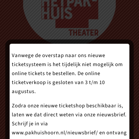
Vanwege de overstap naar ons nieuwe
ticketsysteem is het tijdelijk niet mogelijk om
Theater Het Pakhuis
online tickets te bestellen. De online
ticketverkoop is gesloten van 3 t/m 10
Onder de Boompjes 21
augustus.
1621 GG Hoorn
Zodra onze nieuwe ticketshop beschikbaar is,
laten we dat direct weten via onze nieuwsbrief.
0229 – 24 72 02
Schrijf je in via
www.pakhuishoorn.nl/nieuwsbrief/
en ontvang
info@pakhuishoorn.nl