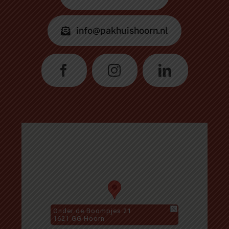
info@pakhuishoorn.nl
Onder de Boompjes 21
1621 GG Hoorn