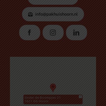
info@pakhuishoorn.nl
Onder de Boompjes 21
1621 GG Hoorn