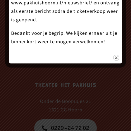
www.pakhuishoorn.nl/nieuwsbrief/
en ontvang
als eerste bericht zodra de ticketverkoop weer
is geopend.
Bedankt voor je begrip. We kijken ernaar uit je
binnenkort weer te mogen verwelkomen!
Theater Het Pakhuis
Onder de Boompjes 21
1621 GG Hoorn
0229 – 24 72 02