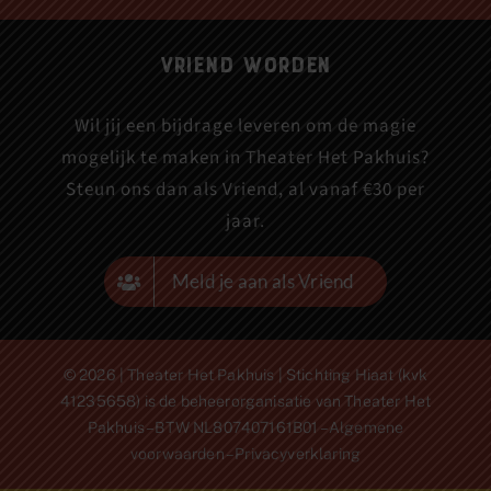
Vriend worden
Wil jij een bijdrage leveren om de magie
mogelijk te maken in Theater Het Pakhuis?
Steun ons dan als Vriend, al vanaf €30 per
jaar.
Meld je aan als Vriend
© 2026 | Theater Het Pakhuis | Stichting Hiaat (kvk
41235658) is de beheerorganisatie van Theater Het
Pakhuis – BTW NL807407161B01 –
Algemene
voorwaarden
–
Privacyverklaring