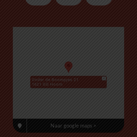
Onder de Boompjes 21
1621 GG Hoorn
Naar google maps >