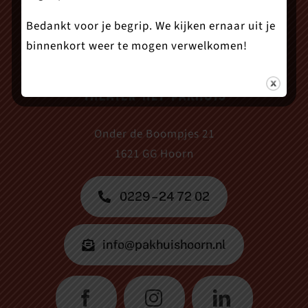
Bedankt voor je begrip. We kijken ernaar uit je
binnenkort weer te mogen verwelkomen!
Theater Het Pakhuis
Onder de Boompjes 21
1621 GG Hoorn
0229 – 24 72 02
info@pakhuishoorn.nl