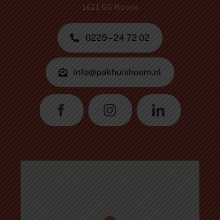
1621 GG Hoorn
0229 – 24 72 02
info@pakhuishoorn.nl