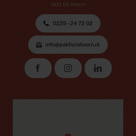
1621 GG Hoorn
0229 – 24 72 02
info@pakhuishoorn.nl