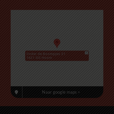
Onder de Boompjes 21
1621 GG Hoorn
Naar google maps >