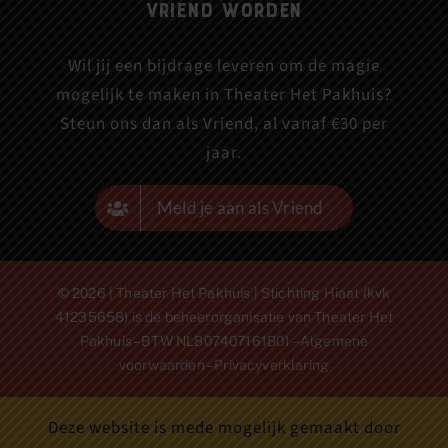
Vriend worden
Wil jij een bijdrage leveren om de magie
mogelijk te maken in Theater Het Pakhuis?
Steun ons dan als Vriend, al vanaf €30 per
jaar.
Meld je aan als Vriend
© 2026 | Theater Het Pakhuis | Stichting Hiaat (kvk
41235658) is de beheerorganisatie van Theater Het
Pakhuis – BTW NL807407161B01 –
Algemene
voorwaarden
–
Privacyverklaring
Deze website is mede mogelijk gemaakt door