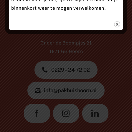
binnenkort weer te mogen verwelkomen!
Theater Het Pakhuis
Onder de Boompjes 21
1621 GG Hoorn
0229 – 24 72 02
info@pakhuishoorn.nl