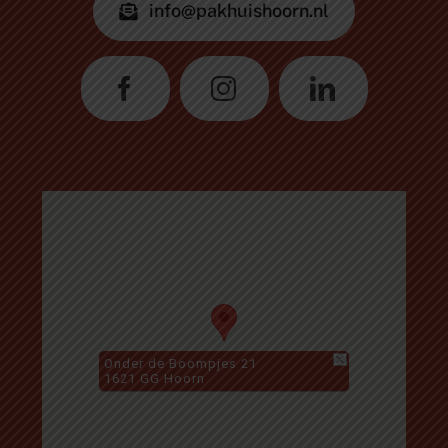
info@pakhuishoorn.nl
Onder de Boompjes 21
1621 GG Hoorn