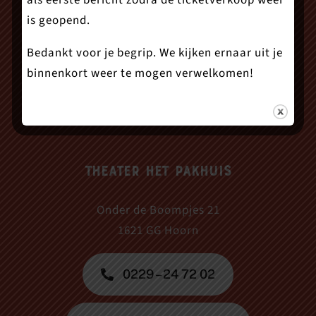
als eerste bericht zodra de ticketverkoop weer
is geopend.
Bedankt voor je begrip. We kijken ernaar uit je
binnenkort weer te mogen verwelkomen!
Theater Het Pakhuis
Onder de Boompjes 21
1621 GG Hoorn
0229 – 24 72 02