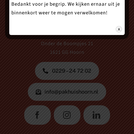
Bedankt voor je begrip. We kijken ernaar uit je
binnenkort weer te mogen verwelkomen!
Theater Het Pakhuis
Onder de Boompjes 21
1621 GG Hoorn
0229 – 24 72 02
info@pakhuishoorn.nl