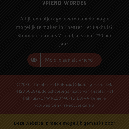
Vriend worden
Wil jij een bijdrage leveren om de magie
mogelijk te maken in Theater Het Pakhuis?
Steun ons dan als Vriend, al vanaf €30 per
jaar.
Meld je aan als Vriend
© 2026 | Theater Het Pakhuis | Stichting Hiaat (kvk
41235658) is de beheerorganisatie van Theater Het
Pakhuis – BTW NL807407161B01 –
Algemene
voorwaarden
–
Privacyverklaring
Deze website is mede mogelijk gemaakt door