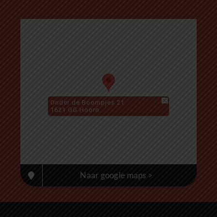
Onder de Boompjes 21
1621 GG Hoorn
Naar google maps >