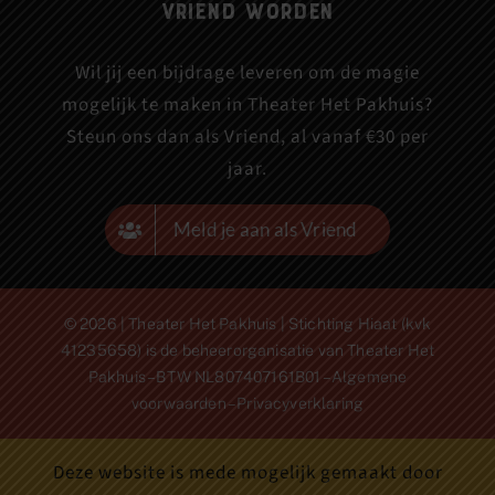
Vriend worden
Wil jij een bijdrage leveren om de magie
mogelijk te maken in Theater Het Pakhuis?
Steun ons dan als Vriend, al vanaf €30 per
jaar.
Meld je aan als Vriend
© 2026 | Theater Het Pakhuis | Stichting Hiaat (kvk
41235658) is de beheerorganisatie van Theater Het
Pakhuis – BTW NL807407161B01 –
Algemene
voorwaarden
–
Privacyverklaring
Deze website is mede mogelijk gemaakt door