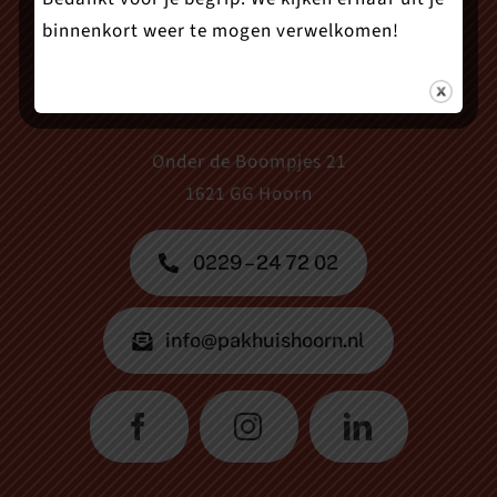
binnenkort weer te mogen verwelkomen!
Theater Het Pakhuis
Onder de Boompjes 21
1621 GG Hoorn
0229 – 24 72 02
info@pakhuishoorn.nl