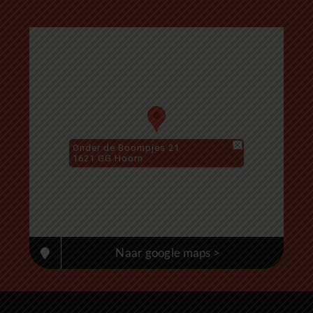
Onder de Boompjes 21
1621 GG Hoorn
Naar google maps >