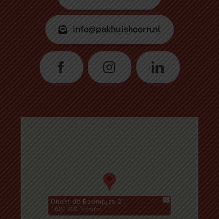
info@pakhuishoorn.nl
Onder de Boompjes 21
1621 GG Hoorn