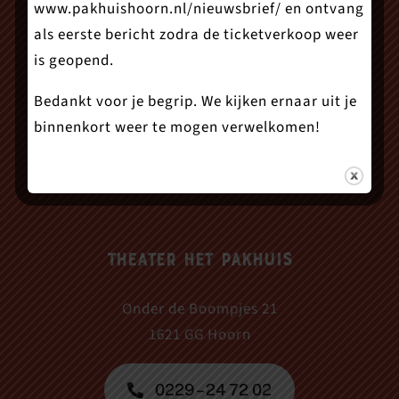
www.pakhuishoorn.nl/nieuwsbrief/
en ontvang
als eerste bericht zodra de ticketverkoop weer
is geopend.
Bedankt voor je begrip. We kijken ernaar uit je
binnenkort weer te mogen verwelkomen!
Theater Het Pakhuis
Onder de Boompjes 21
1621 GG Hoorn
0229 – 24 72 02