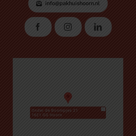
info@pakhuishoorn.nl
Onder de Boompjes 21
1621 GG Hoorn