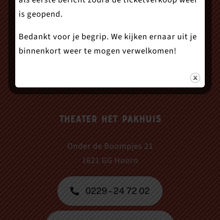
als eerste bericht zodra de ticketverkoop weer
is geopend.
Bedankt voor je begrip. We kijken ernaar uit je
binnenkort weer te mogen verwelkomen!
Theater Het Pakhuis
Onder de Boompjes 21
1621 GG Hoorn
0229 – 24 72 02