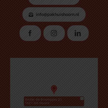
info@pakhuishoorn.nl
Onder de Boompjes 21
1621 GG Hoorn