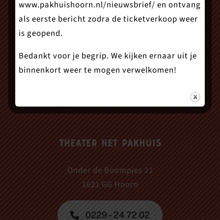
www.pakhuishoorn.nl/nieuwsbrief/
en ontvang
als eerste bericht zodra de ticketverkoop weer
is geopend.
Bedankt voor je begrip. We kijken ernaar uit je
binnenkort weer te mogen verwelkomen!
Theater Het Pakhuis
Onder de Boompjes 21
1621 GG Hoorn
0229 – 24 72 02