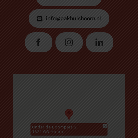
info@pakhuishoorn.nl
Onder de Boompjes 21
1621 GG Hoorn