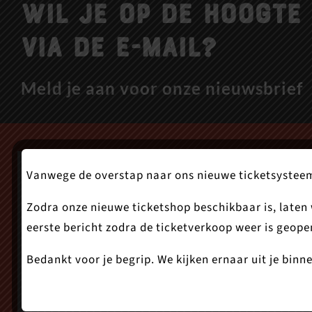
Wil je op de hoogte 
via de e-mail?
Meld je aan voor onze nieuwsbrief
Vanwege de overstap naar ons nieuwe ticketsysteem,
Zodra onze nieuwe ticketshop beschikbaar is, laten w
eerste bericht zodra de ticketverkoop weer is geope
Bedankt voor je begrip. We kijken ernaar uit je bi
Onder de Boomp
1621 GG Hoorn