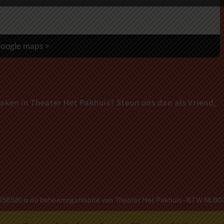
oogle maps >
maken in Theater Het Pakhuis? Steun ons dan als Vriend,
1235658) is de beheerorganisatie van Theater Het Pakhuis – BTW NL8