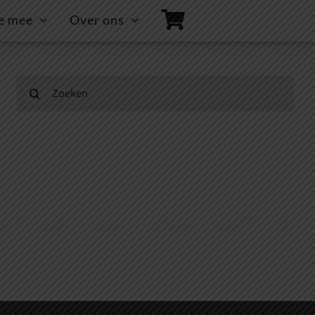
e mee
Over ons
Zoeken
naar: