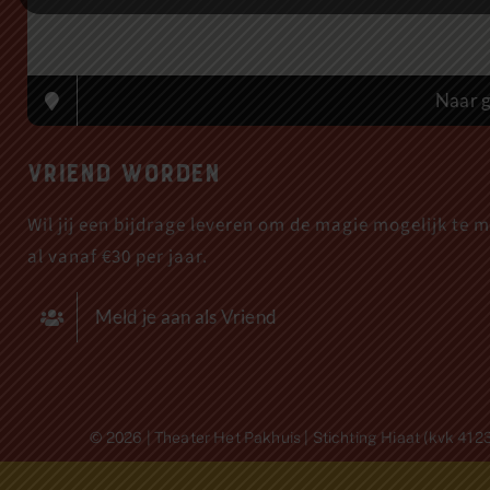
Naar g
Vriend worden
Wil jij een bijdrage leveren om de magie mogelijk te 
al vanaf €30 per jaar.
Meld je aan als Vriend
© 2026 | Theater Het Pakhuis | Stichting Hiaat (kvk 4