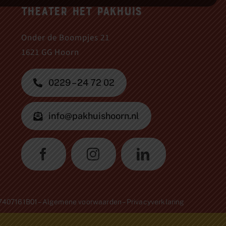
Theater Het Pakhuis
Onder de Boompjes 21
1621 GG Hoorn
0229 – 24 72 02
info@pakhuishoorn.nl
07407161B01 –
Algemene voorwaarden
–
Privacyverklaring